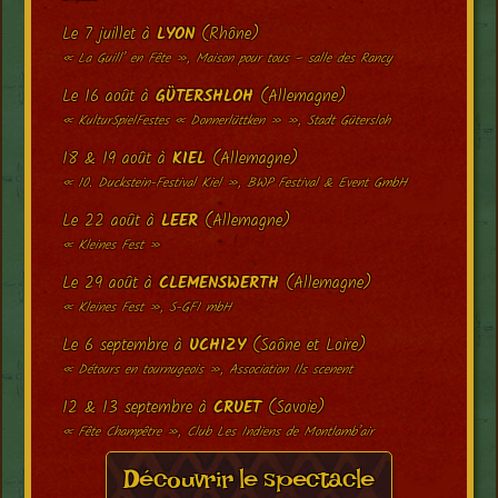
Le 7 juillet à
LYON
(Rhône)
« La Guill’ en Fête », Maison pour tous – salle des Rancy
Le 16 août à
GÜTERSHLOH
(Allemagne)
« KulturSpielFestes « Donnerlüttken » », Stadt Gütersloh
18 & 19 août à
KIEL
(Allemagne)
« 10. Duckstein-Festival Kiel », BWP Festival & Event GmbH
Le 22 août à
LEER
(Allemagne)
« Kleines Fest »
Le 29 août à
CLEMENSWERTH
(Allemagne)
« Kleines Fest », S-GFI mbH
Le 6 septembre à
UCHIZY
(Saône et Loire)
« Détours en tournugeois », Association Ils scenent
12 & 13 septembre à
CRUET
(Savoie)
« Fête Champêtre », Club Les Indiens de Montlamb’air
Découvrir le spectacle