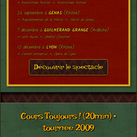
« Kunststraat festival », Kunststraat festival
26 septembre à
GENAS
(Rhône)
« Programmation de la Mairie », Mairie de Genas
7 décembre à
GUILHERAND GRANGE
(Ardèche)
« salle Agora », théâtre Zinzoline
12 décembre à
LYON
(Rhône)
« Comité entreprise », Opéra de Lyon
Découvrir le spectacle
Cours Toujours ! (20min) •
tournée 2009