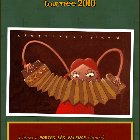
tournée 2010
8 février à
PORTES-LÈS-VALENCE
(Drome)