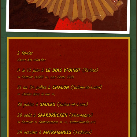
2 février
Cours des miracles
11 & 12 juin à
LE BOIS D’OINGT
(Rhône)
« Festival Issîélà », Les Cents Ciels
21 au 24 juillet à
CHALON
(Saône-et-Loire)
« Chalon dans la rue »,
30 juillet à
SAULES
(Saône-et-Loire)
20 août à
SAARBRÜCKEN
(Allemagne)
« Festival « Sommerszene » », KulturDireckt e.V.
29 octobre à
ANTRAIGNUES
(Ardèche)