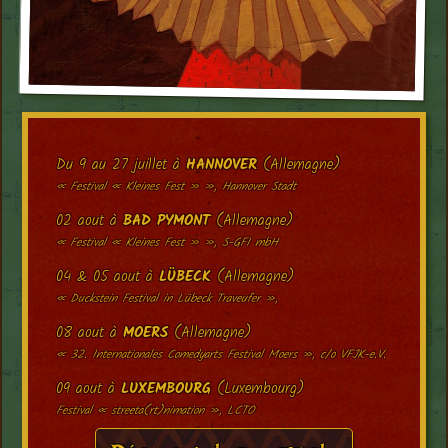
Du 9 au 27 juillet à
HANNOVER
(Allemagne)
« Festival « Kleines Fest » », Hannover Stadt
02 aout à
BAD PYMONT
(Allemagne)
« Festival « Kleines Fest » », S-GFI mbH
04 & 05 aout à
LÜBECK
(Allemagne)
« Duckstein Festival in Lübeck Traveufer »,
08 aout à
MOERS
(Allemagne)
« 32. Internationales Comedyarts Festival Moers », c/o VFJK-e.V.
09 aout à
LUXEMBOURG
(Luxembourg)
Festival « streeta(rt)nimation », LCTO