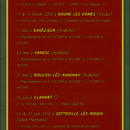
« Culture et Hôpital », LADAPT – CMPR « Les Baumes »
13 & 14 février 2010 à
BAUME LES DAMES
(Doubs)
« Festival des Mots d’Amour », Commune de Baume les Dames
17 mai à
DAVÈZIEUX
(Ardèche)
« Programmation de la COCOBA & APSOAR », COCOBA &
APSOAR
20 mai à
VANOSC
(Ardèche)
« Programmation de la COCOBA & APSOAR », COCOBA &
APSOAR
21 mai à
BOULIEU-LÈS-ANNONAY
(Ardèche)
« Programmation de la COCOBA & APSOAR », COCOBA &
APSOAR
12 juin à
CLAMART
()
« La Fête des Petits Pois », Théâtre Jean Arp
26 & 27 juin 2010 à
SOTTEVILLE-LÈS-ROUEN
(Seine Maritime)
« Festival Viva Cité », Commune de Sotteville-lès-Rouen