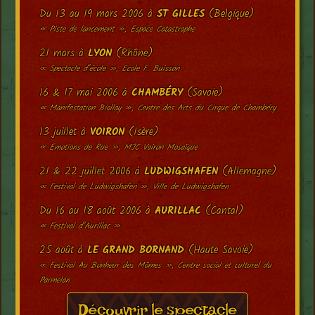
Du 13 au 19 mars 2006 à
ST GILLES
(Belgique)
« Piste de lancement », Espace Catastrophe
21 mars à
LYON
(Rhône)
« Spectacle d’école », Ecole F. Buisson
16 & 17 mai 2006 à
CHAMBÉRY
(Savoie)
« Manifestation Biollay », Centre des Arts du Cirque de Chambéry
13 juillet à
VOIRON
(Isère)
« Emotions de Rue », MJC Voiron Mosaïque
21 & 22 juillet 2006 à
LUDWIGSHAFEN
(Allemagne)
« Festival de Ludwigshafen », Ville de Ludwigshafen
Du 16 au 18 août 2006 à
AURILLAC
(Cantal)
« Festival d’Aurillac »
25 août à
LE GRAND BORNAND
(Haute Savoie)
« Festival Au Bonheur des Mômes », Centre social et culturel du
Parmelan
Découvrir le spectacle