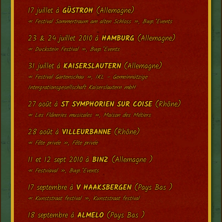
17 juillet à
GÜSTROH
(Allemagne)
« Festival Sommertraum am alten Schloss », Bwp.*Events
23 & 24 juillet 2010 à
HAMBURG
(Allemagne)
« Duckstein Festival », Bwp.*Events
31 juillet à
KAISERSLAUTERN
(Allemagne)
« Festival Gartenschau », IKL – Gemeinnützige
Intergrationsgesellschaft Kaiserslautern mbH
27 août à
ST SYMPHORIEN SUR COISE
(Rhône)
« Les Flâneries musicales », Maison des Métiers
28 août à
VILLEURBANNE
(Rhône)
« Fête privée », Fête privée
11 et 12 sept 2010 à
BINZ
(Allemagne )
« Festviaval », Bwp.*Events
17 septembre à
V HAAKSBERGEN
(Pays Bas )
« Kunststraat festival », Kunststraat festival
18 septembre à
ALMELO
(Pays Bas )