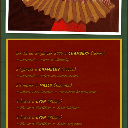
Du 25 au 27 janvier 2006 à
CHAMBÉRY
(Savoie)
« Lambiteuf », Mairie de Chambéry
27 janvier à
CHAMBÉRY
(Savoie)
« Lambiteuf », Unions des centres sociaux
28 janvier à
MASSY
(Essonne)
« Cabaret Diner Spectacle », Association Ré-percussions
3 février à
LYON
(Rhône)
« Fête de la Chandeleur », Ecole Fulchiron
3 février à
LYON
(Rhône)
« Fête de la Chandeleur », Ecole Kaergomard