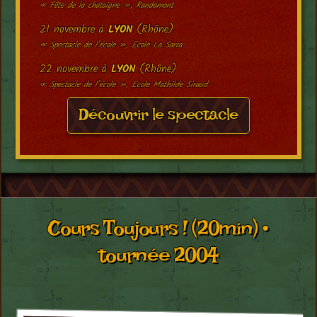
« Fête de la chataigne », Randamont
21 novembre à
LYON
(Rhône)
« Spectacle de l’école », Ecole La Sarra
22 novembre à
LYON
(Rhône)
« Spectacle de l’école », Ecole Mathilde Siraud
Découvrir le spectacle
Cours Toujours ! (20min) •
tournée 2004