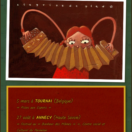
5 mars à
TOURNAI
(Belgique)
« Pistes aux Espoirs »
27 août à
ANNECY
(Haute Savoie)
« Festival au « Bonheur des Mômes » », Centre social et
Culturel du Parmelan