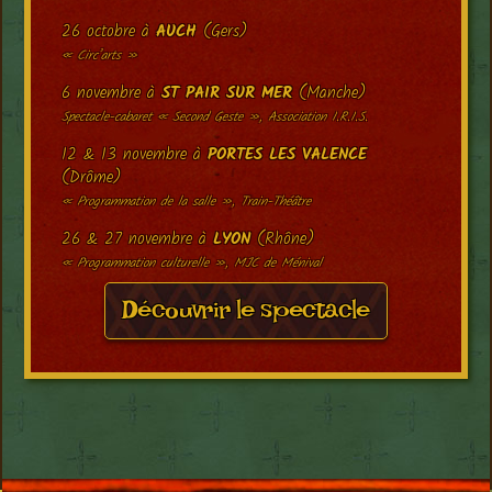
26 octobre à
AUCH
(Gers)
« Circ’arts »
6 novembre à
ST PAIR SUR MER
(Manche)
Spectacle-cabaret « Second Geste », Association I.R.I.S.
12 & 13 novembre à
PORTES LES VALENCE
(Drôme)
« Programmation de la salle », Train-Théâtre
26 & 27 novembre à
LYON
(Rhône)
« Programmation culturelle », MJC de Ménival
Découvrir le spectacle