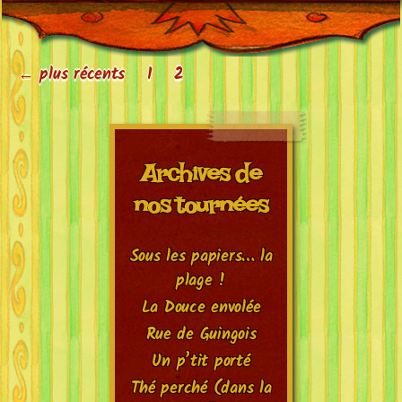
Pagination
←
plus récents
1
2
des
publications
Archives de
nos tournées
Sous les papiers… la
plage !
La Douce envolée
Rue de Guingois
Un p’tit porté
Thé perché (dans la