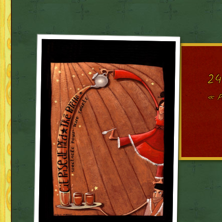
24
« P