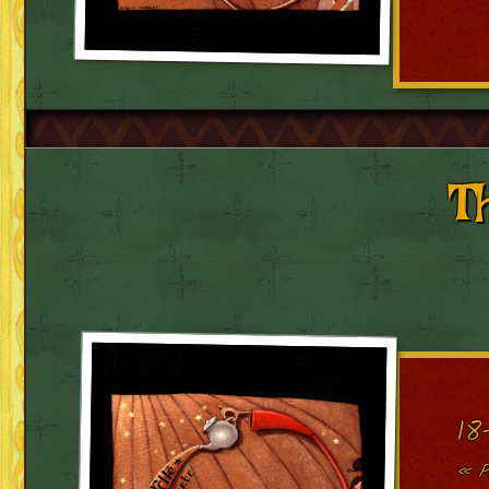
T
18
« P