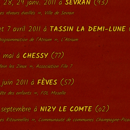
, 28, 29 janv. 2011 à
SEVRAN
(93)
s rêveurs éveillés », Ville de Sevran
et 7 avril 2011 à
TASSIN LA DEMI-LUNE
rogrammation de l’Atrium », L’Atrium
 mai à
CHESSY
(77)
ein les Zieux », Association File 7
r juin 2011 à
FÈVES
(57)
ête des enfants », FOL Moselle
 septembre à
NIZY LE COMTE
(o2)
es Ritournelles », Communauté de communes Champagne-Pica