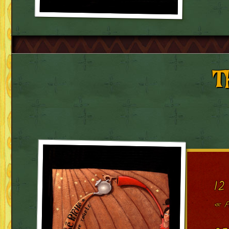
T
12
« Fê