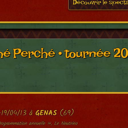
Découvrir le spect
hé Perché • tournée 20
-19/04/13 à
GENAS
(69)
rogrammation annuelle », Le Neutrino