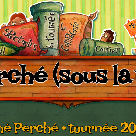
ché (sous la
hé Perché • tournée 20