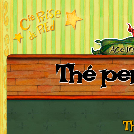
Thé per
T