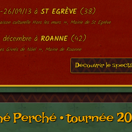
-26/09/13 à
ST EGRÈVE
(38)
ison culturelle Hors les murs », Mairie de St Egrève
 décembre à
ROANNE
(42)
es Givrés de Nöel », Mairie de Roanne
Découvrir le spect
hé Perché • tournée 20