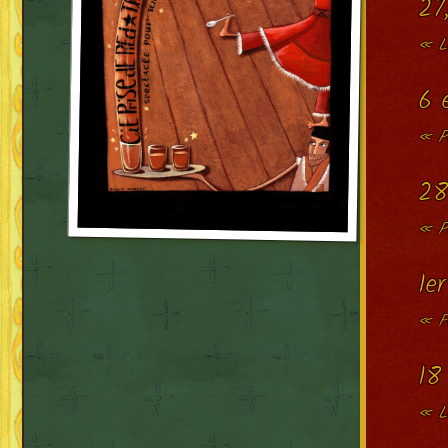
27
« Le
6 
« P
28
« Pl
1e
« F
18
« L