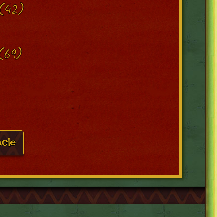
(42)
(69)
acle