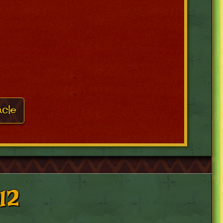
acle
12