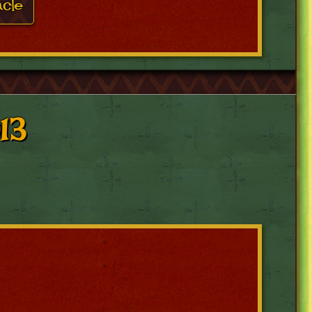
acle
13