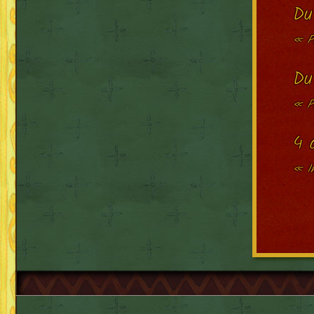
Du
« Pr
Du
« P
4 
« In