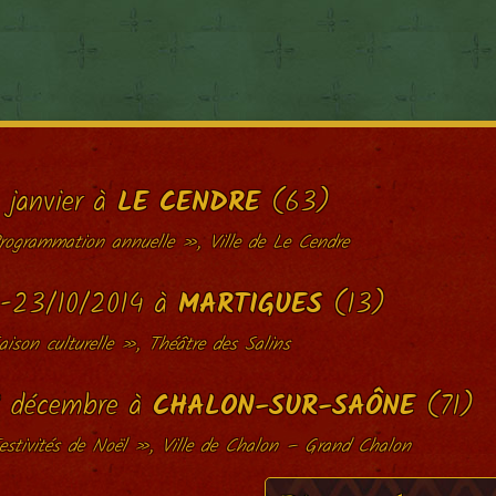
 janvier à
LE CENDRE
(63)
rogrammation annuelle », Ville de Le Cendre
-23/10/2014 à
MARTIGUES
(13)
ison culturelle », Théâtre des Salins
 décembre à
CHALON-SUR-SAÔNE
(71)
stivités de Noël », Ville de Chalon – Grand Chalon