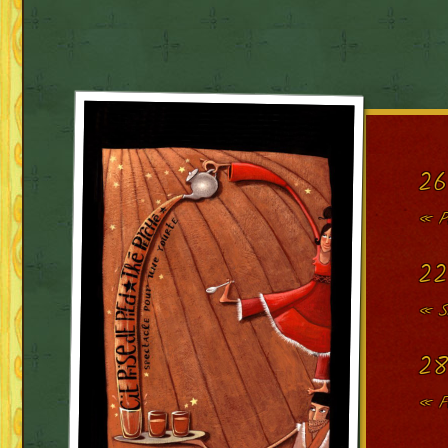
26
« P
22
« Sa
28
« Fe