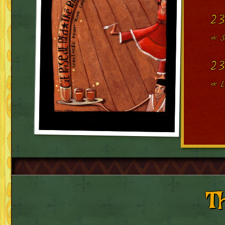
23
« Sa
23
« L
T