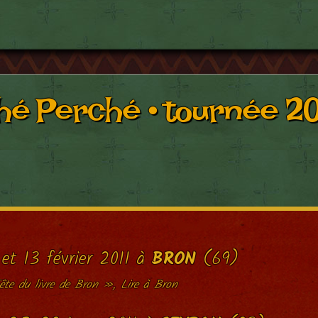
hé Perché • tournée 20
 et 13 février 2011 à
BRON
(69)
te du livre de Bron », Lire à Bron