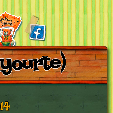
 yourte)
14