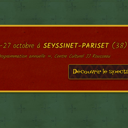
-27 octobre à
SEYSSINET-PARISET
(38)
rogrammation annuelle », Centre Culturel JJ Rousseau
Découvrir le spect