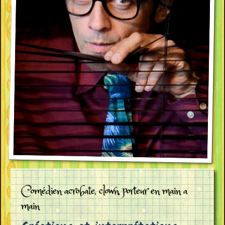
Comédien acrobate, clown, porteur en main a
main