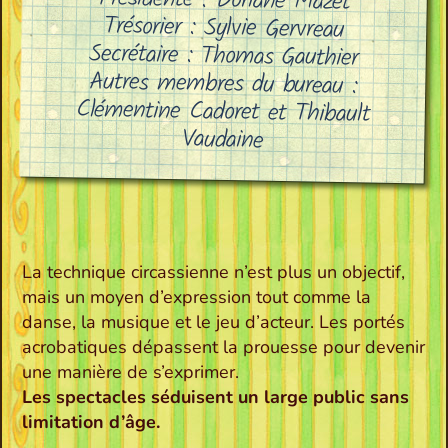
Présidente : Doriane Mazet
Trésorier : Sylvie Gervreau
Secrétaire : Thomas Gauthier
Autres membres du bureau :
Clémentine Cadoret et Thibault
Vaudaine
La technique circassienne n’est plus un objectif,
mais un moyen d’expression tout comme la
danse, la musique et le jeu d’acteur. Les portés
acrobatiques dépassent la prouesse pour devenir
une manière de s’exprimer.
Les spectacles séduisent un large public sans
limitation d’âge.