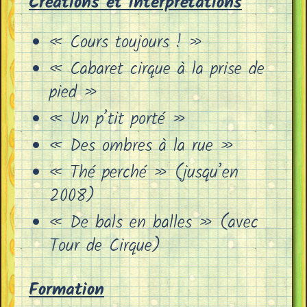
Créations et interprétations
« Cours toujours ! »
« Cabaret cirque à la prise de
pied »
« Un p’tit porté »
« Des ombres à la rue »
« Thé perché » (jusqu’en
2008)
« De bals en balles » (avec
Tour de Cirque)
Formation