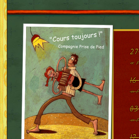
27
« P
16
« Pr
03
« P
17