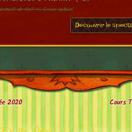
ectacle de Noël », Service culturel
Découvrir le spect
née 2020
Cours T