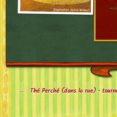
« Sp
←
Thé Perché (dans la rue) • tour