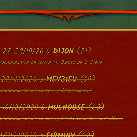
-28-29/10/20 à
DIJON
(21)
rogrammation de saison », Bistrot de la Scène
-20/11/2020 à
MEYZIEU
(69)
ogrammation de saison », Service culturel
-10/12/2020 à
MULHOUSE
(68)
rogrammation de saison », Les tréteaux de Haute Alsace
-18/12/2020 à
FIRMINY
(42)