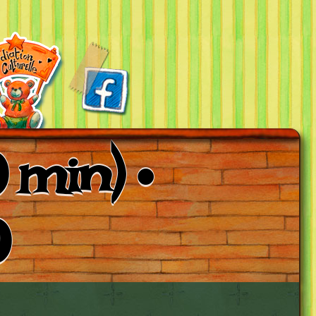
 min) •
0