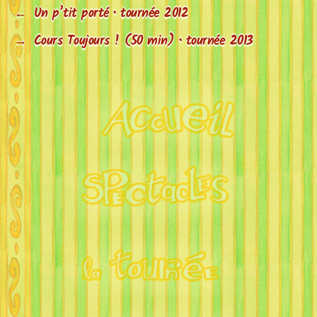
←
Un p’tit porté • tournée 2012
→
Cours Toujours ! (50 min) • tournée 2013