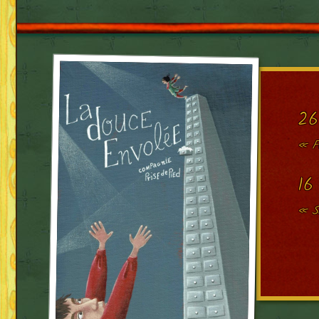
26
« Fe
16
« Sa