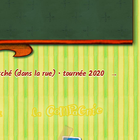
ché (dans la rue) • tournée 2020
→