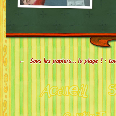
←
Sous les papiers… la plage ! • t