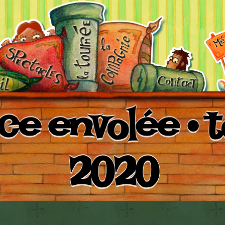
ce envolée • 
2020