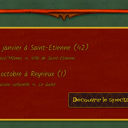
 janvier à Saint-Etienne (42)
sti’Mômes », Ville de Saint-Etienne
 octobre à Reyrieux (1)
ison culturelle », Le Galet
Découvrir le spect