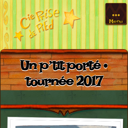
Menu
Un p’tit porté •
tournée 2017