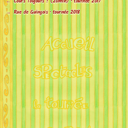
←
Cours Toujours ! (20min) • tournée 2017
→
Rue de Guingois • tournée 2018